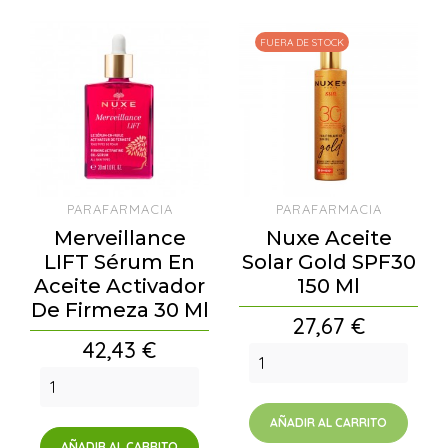
FUERA DE STOCK
PARAFARMACIA
PARAFARMACIA
Merveillance
Nuxe Aceite
LIFT Sérum En
Solar Gold SPF30
Aceite Activador
150 Ml
De Firmeza 30 Ml
Precio
27,67 €
Precio
42,43 €
AÑADIR AL CARRITO
AÑADIR AL CARRITO