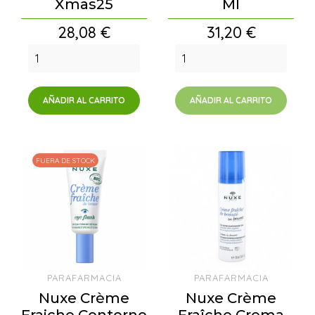
Xmas25
Ml
Precio
Precio
28,08 €
31,20 €
AÑADIR AL CARRITO
AÑADIR AL CARRITO
FUERA DE STOCK
PARAFARMACIA
PARAFARMACIA
Nuxe Crème
Nuxe Crème