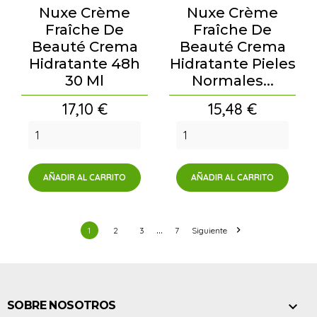
Nuxe Crème
Nuxe Crème
Fraîche De
Fraîche De
Beauté Crema
Beauté Crema
Hidratante 48h
Hidratante Pieles
30 Ml
Normales...
Precio
Precio
17,10 €
15,48 €
AÑADIR AL CARRITO
AÑADIR AL CARRITO
…

1
2
3
7
Siguiente

SOBRE NOSOTROS