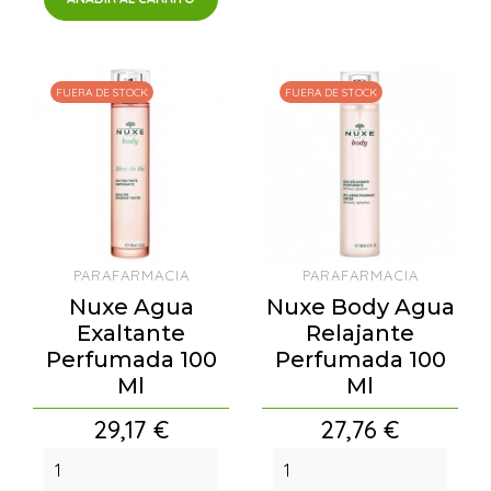
FUERA DE STOCK
FUERA DE STOCK
PARAFARMACIA
PARAFARMACIA
Nuxe Agua
Nuxe Body Agua
Exaltante
Relajante
Perfumada 100
Perfumada 100
Ml
Ml
Precio
Precio
29,17 €
27,76 €