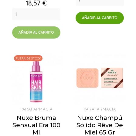
Precio
18,57 €
AÑADIR AL CARRITO
AÑADIR AL CARRITO
FUERA DE STOCK
PARAFARMACIA
PARAFARMACIA
Nuxe Bruma
Nuxe Champú
Sensual Era 100
Sólido Rêve De
Ml
Miel 65 Gr