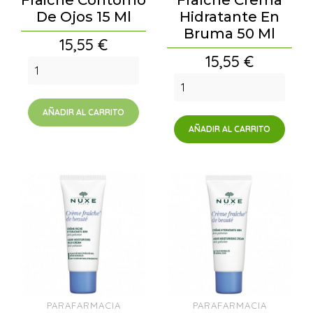
Fraiche Contorno
Fraîche Crema
De Ojos 15 Ml
Hidratante En
Bruma 50 Ml
Precio
15,55 €
Precio
15,55 €
AÑADIR AL CARRITO
AÑADIR AL CARRITO
PARAFARMACIA
PARAFARMACIA