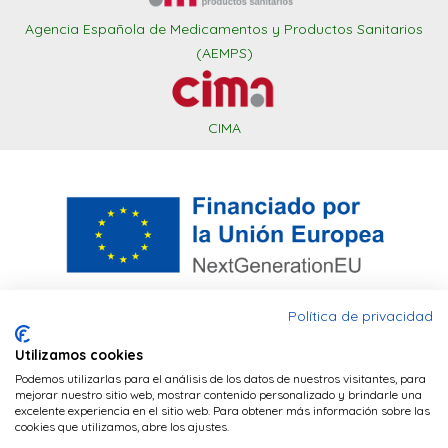
Agencia Española de Medicamentos y Productos Sanitarios
(AEMPS)
CIMA
Política de privacidad
Utilizamos cookies
Este sitio web utiliza cookies PHP para
Financiado por la Unión Europea – NextGenerationEU. Sin
Podemos utilizarlas para el análisis de los datos de nuestros visitantes, para
mantener la sesión del navegador y cookies
embargo, los puntos de vista y las opiniones expresadas son
mejorar nuestro sitio web, mostrar contenido personalizado y brindarle una
únicamente los del autor o autores y no reflejan
excelente experiencia en el sitio web. Para obtener más información sobre las
de terceros (Google Analytics) para realizar
necesariamente los de la Unión Europea o la Comisión
cookies que utilizamos, abre los ajustes.
tareas de analítica de visitas.
POLÍTICA DE
Europea. Ni la Unión Europea ni la Comisión Europea pueden