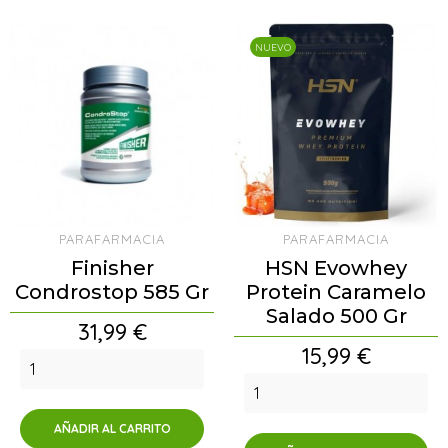
NUEVO
PARAFARMACIA
PARAFARMACIA
Finisher
HSN Evowhey
Condrostop 585 Gr
Protein Caramelo
Salado 500 Gr
Precio
31,99 €
Precio
15,99 €
AÑADIR AL CARRITO