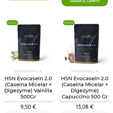
AÑADIR AL CARRITO
NUEVO
NUEVO
PARAFARMACIA
PARAFARMACIA
HSN Evocasein 2.0
HSN Evocasein 2.0
(Caseina Micelar +
(Caseina Micelar +
Digezyme) Vainilla
Digezyme)
500Gr
Capuccino 500 Gr
Precio
Precio
9,50 €
13,08 €