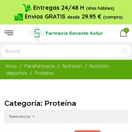
Entregas 24/48 H
(días hábiles)
Envios GRATIS
29.95 €
desde
(compra)
0
Inicio
Parafarmacia
Nutrición
Nutrición
deportiva
Proteína
Categoría: Proteína
Relevancia
keyboard_arrow_down