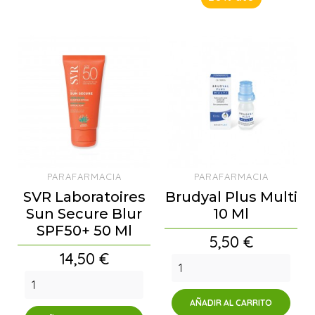
PARAFARMACIA
PARAFARMACIA
SVR Laboratoires
Brudyal Plus Multi
Sun Secure Blur
10 Ml
SPF50+ 50 Ml
Precio
5,50 €
Precio
14,50 €
AÑADIR AL CARRITO