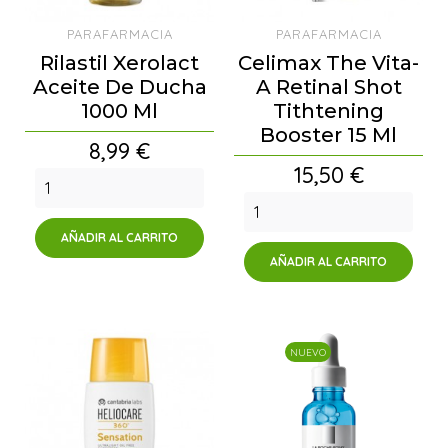
PARAFARMACIA
PARAFARMACIA
Rilastil Xerolact
Celimax The Vita-
Aceite De Ducha
A Retinal Shot
1000 Ml
Tithtening
Booster 15 Ml
Precio
8,99 €
Precio
15,50 €
AÑADIR AL CARRITO
AÑADIR AL CARRITO
NUEVO