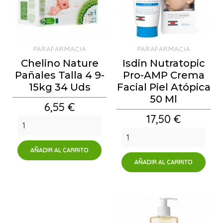
PARAFARMACIA
PARAFARMACIA
Chelino Nature
Isdin Nutratopic
Pañales Talla 4 9-
Pro-AMP Crema
15kg 34 Uds
Facial Piel Atópica
50 Ml
Precio
6,55 €
Precio
17,50 €
AÑADIR AL CARRITO
AÑADIR AL CARRITO