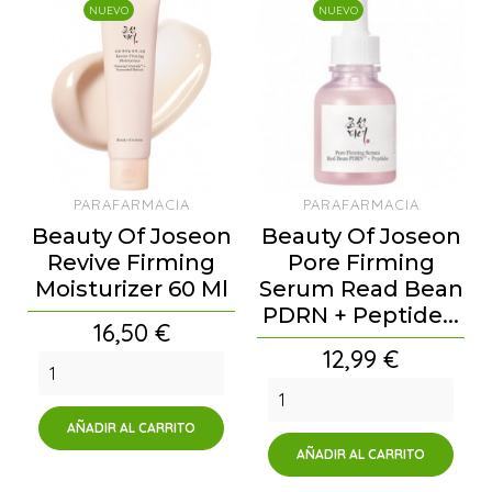
NUEVO
NUEVO
PARAFARMACIA
PARAFARMACIA
Beauty Of Joseon
Beauty Of Joseon
Revive Firming
Pore Firming
Moisturizer 60 Ml
Serum Read Bean
PDRN + Peptide...
Precio
16,50 €
Precio
12,99 €
AÑADIR AL CARRITO
AÑADIR AL CARRITO