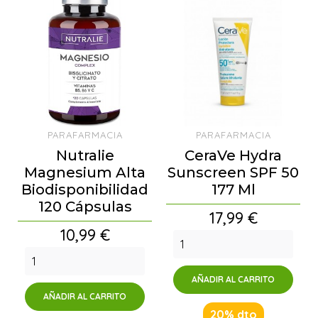
PARAFARMACIA
PARAFARMACIA
Nutralie
CeraVe Hydra
Magnesium Alta
Sunscreen SPF 50
Biodisponibilidad
177 Ml
120 Cápsulas
Precio
17,99 €
Precio
10,99 €
AÑADIR AL CARRITO
AÑADIR AL CARRITO
20% dto