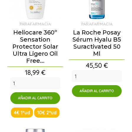
PARAFARMACIA
PARAFARMACIA
Heliocare 360º
La Roche Posay
Sensation
Sérum Hyalu B5
Protector Solar
Suractivated 50
Ultra Ligero Oil
Ml
Free...
Precio
45,50 €
Precio
18,99 €
AÑADIR AL CARRITO
AÑADIR AL CARRITO
4€ 1ªud
10€ 2ªud