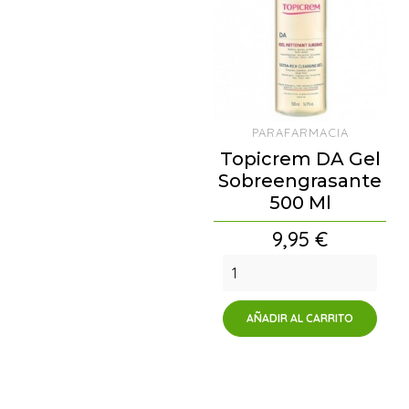
PARAFARMACIA
Topicrem DA Gel
Sobreengrasante
500 Ml
Precio
9,95 €
AÑADIR AL CARRITO