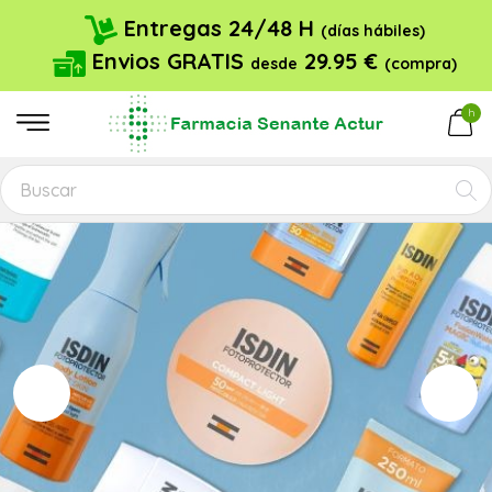
Entregas 24/48 H
(días hábiles)
Envios GRATIS
29.95 €
desde
(compra)
h