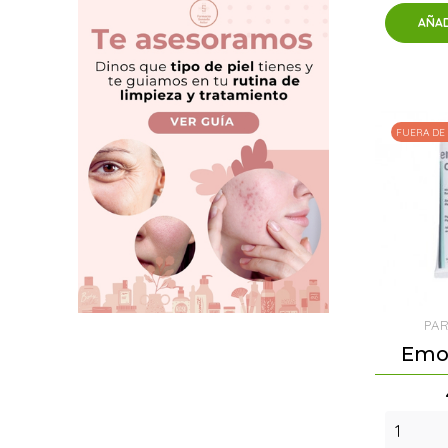
AÑAD
FUERA DE
PA
Emoc