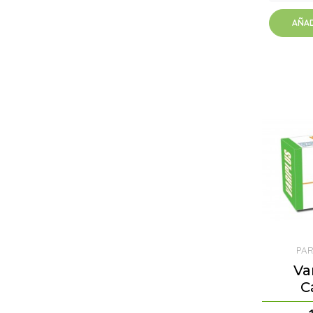
AÑAD
PA
Va
C