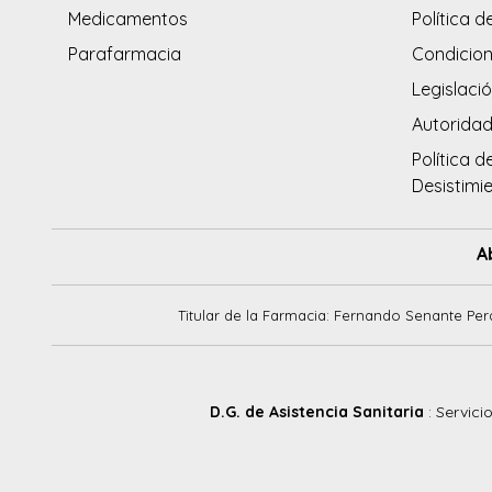
Medicamentos
Política d
Parafarmacia
Condicion
Legislació
Autorida
Política d
Desistimi
A
Titular de la Farmacia: Fernando Senante Per
D.G. de Asistencia Sanitaria
: Servici