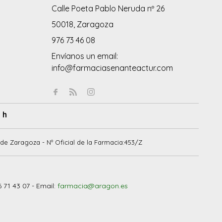
Calle Poeta Pablo Neruda nº 26
50018, Zaragoza
976 73 46 08
Envíanos un email:
info@farmaciasenanteactur.com
 h
de Zaragoza - Nº Oficial de la Farmacia:453/Z
6 71 43 07 - Email:
farmacia@aragon.es