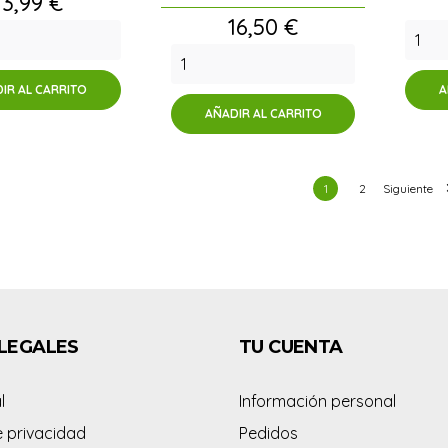
Precio
13,99 €
Precio
16,50 €
IR AL CARRITO
A
AÑADIR AL CARRITO
1
2
Siguiente
LEGALES
TU CUENTA
l
Información personal
e privacidad
Pedidos