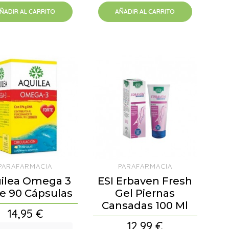
ÑADIR AL CARRITO
AÑADIR AL CARRITO
PARAFARMACIA
PARAFARMACIA
ilea Omega 3
ESI Erbaven Fresh
te 90 Cápsulas
Gel Piernas
Cansadas 100 Ml
Precio
14,95 €
Precio
12,99 €