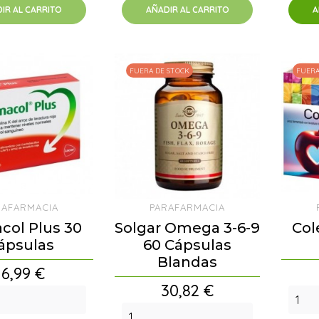
IR AL CARRITO
AÑADIR AL CARRITO
A
FUERA DE STOCK
FUERA
RAFARMACIA
PARAFARMACIA
col Plus 30
Solgar Omega 3-6-9
Col
ápsulas
60 Cápsulas
Blandas
Precio
16,99 €
Precio
30,82 €