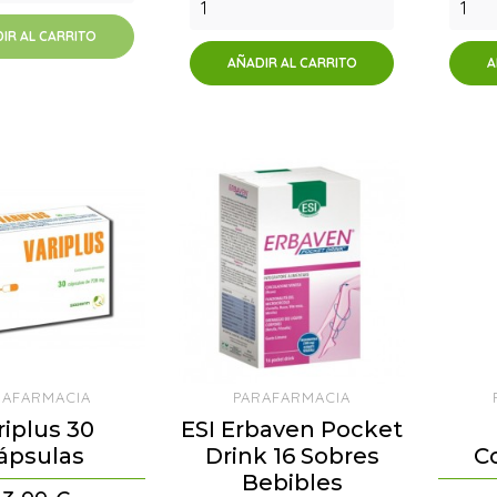
IR AL CARRITO
AÑADIR AL CARRITO
A
RAFARMACIA
PARAFARMACIA
riplus 30
ESI Erbaven Pocket
ápsulas
Drink 16 Sobres
C
Bebibles