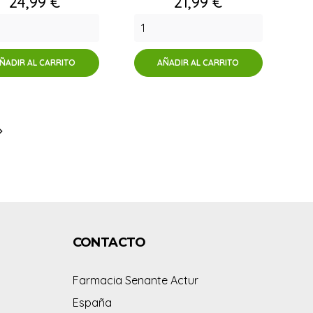
Precio
Precio
24,99 €
21,99 €
ÑADIR AL CARRITO
AÑADIR AL CARRITO

CONTACTO
Farmacia Senante Actur
España