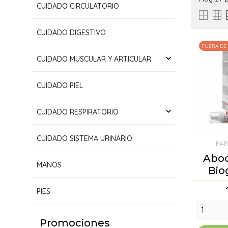
CUIDADO CIRCULATORIO
CUIDADO DIGESTIVO
FUERA DE
keyboard_arrow_down
CUIDADO MUSCULAR Y ARTICULAR
CUIDADO PIEL
keyboard_arrow_down
CUIDADO RESPIRATORIO
CUIDADO SISTEMA URINARIO
PA
Aboc
MANOS
Bio
PIES
Promociones