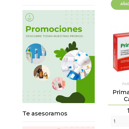
AÑAD
PA
Prima
C
Te asesoramos