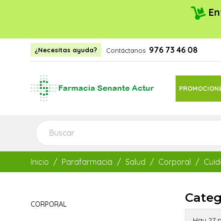
En
976 73 46 08
¿Necesitas ayuda?
Contáctanos
PROMOCION
Inicio
Parafarmacia
Salud
Corporal
Cuid
Categ
CORPORAL
Hay 27 p