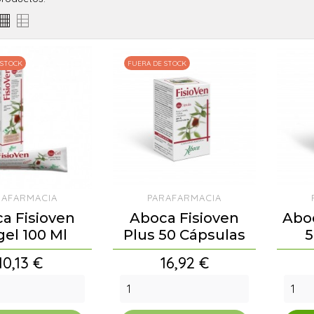
 STOCK
FUERA DE STOCK
RAFARMACIA
PARAFARMACIA
a Fisioven
Aboca Fisioven
Aboc
gel 100 Ml
Plus 50 Cápsulas
5
Precio
Precio
10,13 €
16,92 €