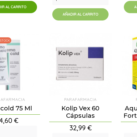
IR AL CARRITO
A
AÑADIR AL CARRITO
 STOCK
RAFARMACIA
PARAFARMACIA
old 75 Ml
Kolip Vex 60
Aqu
Cápsulas
For
Precio
4,60 €
Precio
32,99 €