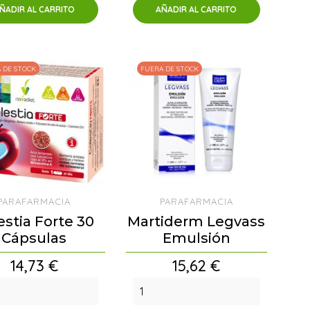
ÑADIR AL CARRITO
AÑADIR AL CARRITO
 DE STOCK
FUERA DE STOCK
PARAFARMACIA
PARAFARMACIA
estia Forte 30
Martiderm Legvass
Cápsulas
Emulsión
Precio
Precio
14,73 €
15,62 €