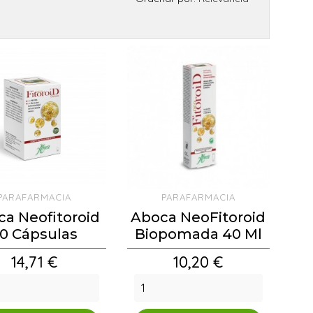
PARAFARMACIA
PARAFARMACIA
a Neofitoroid
Aboca NeoFitoroid
0 Cápsulas
Biopomada 40 Ml
Precio
Precio
14,71 €
10,20 €