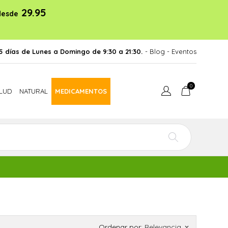
29.95
desde
5 días de Lunes a Domingo de 9:30 a 21:30.
- Blog
-
Eventos
0
LUD
NATURAL
MEDICAMENTOS
Ordenar por:
Relevancia
keyboard_arrow_down