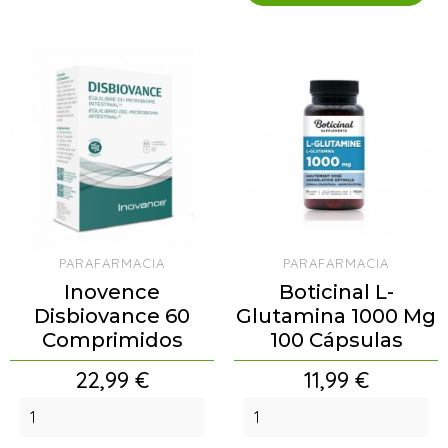
PARAFARMACIA
PARAFARMACIA
Inovence
Boticinal L-
Disbiovance 60
Glutamina 1000 Mg
Comprimidos
100 Cápsulas
Precio
Precio
22,99 €
11,99 €