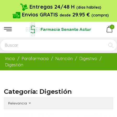
Entregas 24/48 H
(días hábiles)
Envios GRATIS
29.95 €
desde
(compra)
0
Inicio
Parafarmacia
Nutrición
Digestivo
Digestión
Categoría: Digestión
Relevancia
keyboard_arrow_down