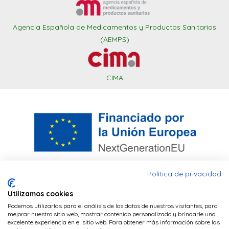
Agencia Española de Medicamentos y Productos Sanitarios
(AEMPS)
CIMA
Política de privacidad
Utilizamos cookies
Este sitio web utiliza cookies PHP para
Financiado por la Unión Europea – NextGenerationEU. Sin
Podemos utilizarlas para el análisis de los datos de nuestros visitantes, para
mantener la sesión del navegador y cookies
embargo, los puntos de vista y las opiniones expresadas son
mejorar nuestro sitio web, mostrar contenido personalizado y brindarle una
únicamente los del autor o autores y no reflejan
excelente experiencia en el sitio web. Para obtener más información sobre las
de terceros (Google Analytics) para realizar