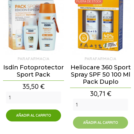
FUERA DE STOCK
PARAFARMACIA
PARAFARMACIA
Isdin Fotoprotector
Heliocare 360 Sport
Sport Pack
Spray SPF 50 100 Ml
Pack Duplo
Precio
35,50 €
Precio
30,71 €
AÑADIR AL CARRITO
AÑADIR AL CARRITO