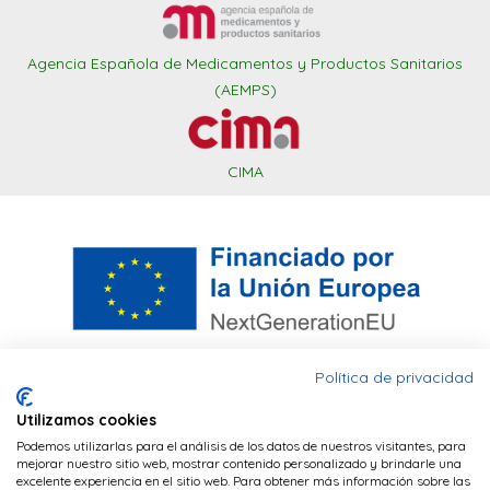
Agencia Española de Medicamentos y Productos Sanitarios
(AEMPS)
CIMA
Política de privacidad
Utilizamos cookies
Este sitio web utiliza cookies PHP para
Financiado por la Unión Europea – NextGenerationEU. Sin
Podemos utilizarlas para el análisis de los datos de nuestros visitantes, para
mantener la sesión del navegador y cookies
embargo, los puntos de vista y las opiniones expresadas son
mejorar nuestro sitio web, mostrar contenido personalizado y brindarle una
únicamente los del autor o autores y no reflejan
excelente experiencia en el sitio web. Para obtener más información sobre las
de terceros (Google Analytics) para realizar