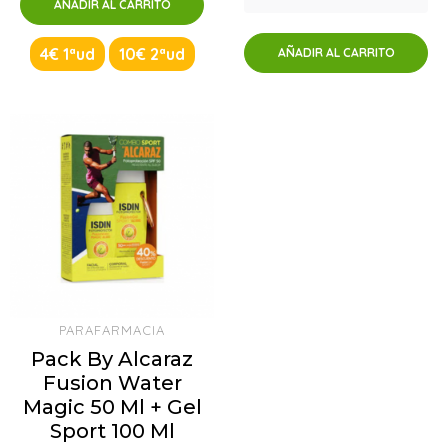
AÑADIR AL CARRITO
4€ 1ªud
10€ 2ªud
AÑADIR AL CARRITO
PARAFARMACIA
Pack By Alcaraz
Fusion Water
Magic 50 Ml + Gel
Sport 100 Ml