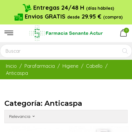
Entregas 24/48 H
(días hábiles)
Envios GRATIS
29.95 €
desde
(compra)
0
Inicio
Parafarmacia
Higiene
Cabello
Anticaspa
Categoría: Anticaspa
Relevancia
keyboard_arrow_down