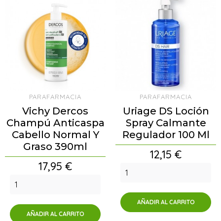
PARAFARMACIA
PARAFARMACIA
Vichy Dercos
Uriage DS Loción
Champú Anticaspa
Spray Calmante
Cabello Normal Y
Regulador 100 Ml
Graso 390ml
Precio
12,15 €
Precio
17,95 €
AÑADIR AL CARRITO
AÑADIR AL CARRITO