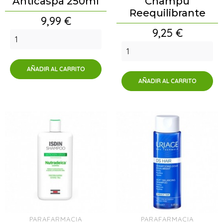
Anticaspa 250ml
Champú
Reequilibrante
Precio
9,99 €
Precio
9,25 €
AÑADIR AL CARRITO
AÑADIR AL CARRITO
PARAFARMACIA
PARAFARMACIA