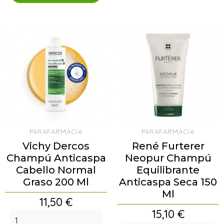
PARAFARMACIA
PARAFARMACIA
Vichy Dercos
René Furterer
Champú Anticaspa
Neopur Champú
Cabello Normal
Equilibrante
Graso 200 Ml
Anticaspa Seca 150
Ml
Precio
11,50 €
Precio
15,10 €