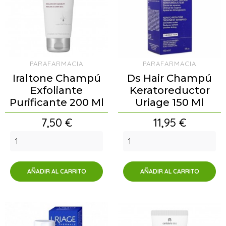
PARAFARMACIA
PARAFARMACIA
Iraltone Champú
Ds Hair Champú
Exfoliante
Keratoreductor
Purificante 200 Ml
Uriage 150 Ml
Precio
Precio
7,50 €
11,95 €
AÑADIR AL CARRITO
AÑADIR AL CARRITO