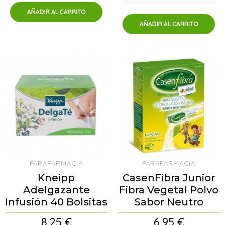
AÑADIR AL CARRITO
AÑADIR AL CARRITO
PARAFARMACIA
PARAFARMACIA
Kneipp
CasenFibra Junior
Adelgazante
Fibra Vegetal Polvo
Infusión 40 Bolsitas
Sabor Neutro
Precio
Precio
8,25 €
6,95 €