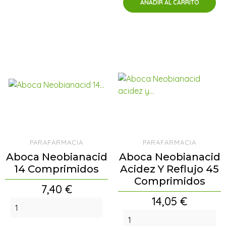
AÑADIR AL CARRITO
PARAFARMACIA
PARAFARMACIA
Aboca Neobianacid
Aboca Neobianacid
14 Comprimidos
Acidez Y Reflujo 45
Comprimidos
Precio
7,40 €
Precio
14,05 €