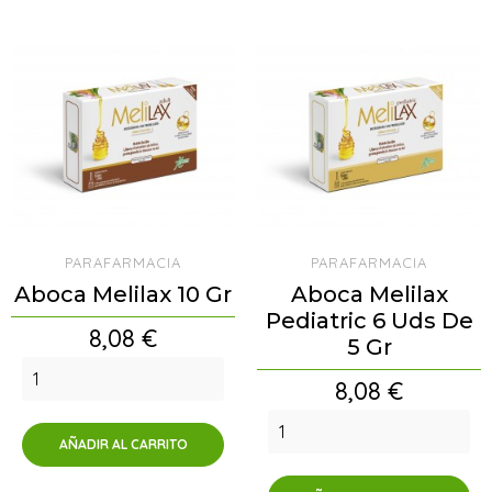
PARAFARMACIA
PARAFARMACIA
Aboca Melilax 10 Gr
Aboca Melilax
Pediatric 6 Uds De
Precio
8,08 €
5 Gr
Precio
8,08 €
AÑADIR AL CARRITO