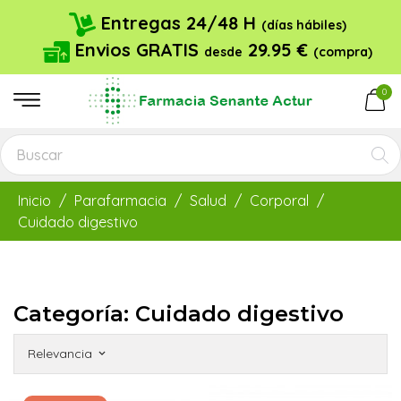
Entregas 24/48 H
(días hábiles)
Envios GRATIS
29.95 €
desde
(compra)
0
Inicio
Parafarmacia
Salud
Corporal
Cuidado digestivo
Categoría: Cuidado digestivo
Relevancia
keyboard_arrow_down