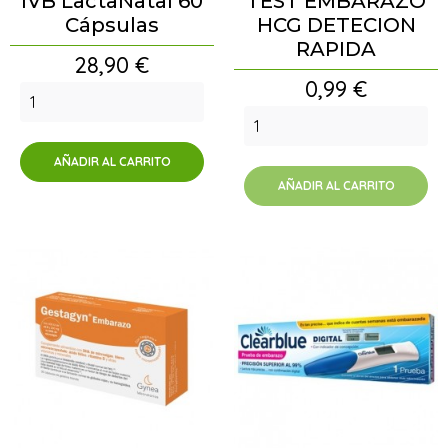
IVB LactaNatal 60
TEST EMBARAZO
Cápsulas
HCG DETECION
RAPIDA
Precio
28,90 €
Precio
0,99 €
AÑADIR AL CARRITO
AÑADIR AL CARRITO