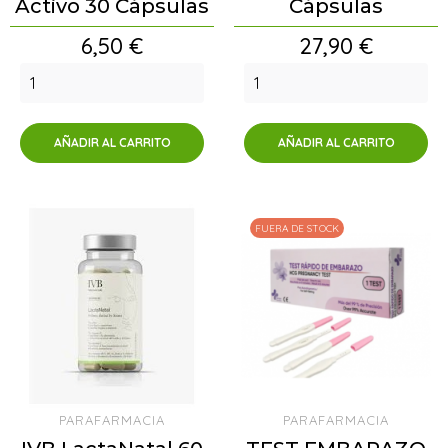
Activo 30 Cápsulas
Cápsulas
Precio
Precio
6,50 €
27,90 €
AÑADIR AL CARRITO
AÑADIR AL CARRITO
FUERA DE STOCK
PARAFARMACIA
PARAFARMACIA