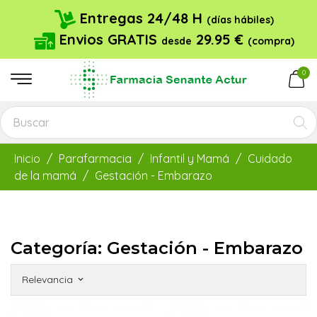
Entregas 24/48 H
(días hábiles)
Envios GRATIS
29.95 €
desde
(compra)
0
Inicio
Parafarmacia
Infantil y Mamá
Cuidado
de la mamá
Gestación - Embarazo
Categoría: Gestación - Embarazo
Relevancia
keyboard_arrow_down