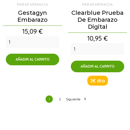
PARAFARMACIA
PARAFARMACIA
Gestagyn
Clearblue Prueba
Embarazo
De Embarazo
Digital
Precio
15,09 €
Precio
10,95 €
AÑADIR AL CARRITO
AÑADIR AL CARRITO
2€ dto

1
2
Siguiente