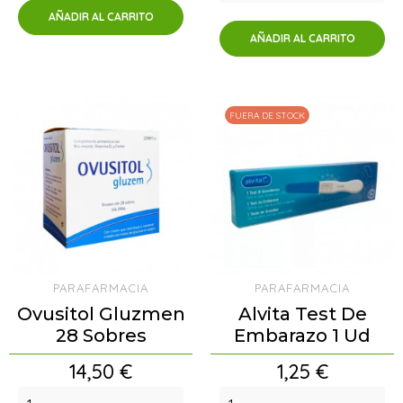
AÑADIR AL CARRITO
AÑADIR AL CARRITO
FUERA DE STOCK
PARAFARMACIA
PARAFARMACIA
Ovusitol Gluzmen
Alvita Test De
28 Sobres
Embarazo 1 Ud
Precio
Precio
14,50 €
1,25 €