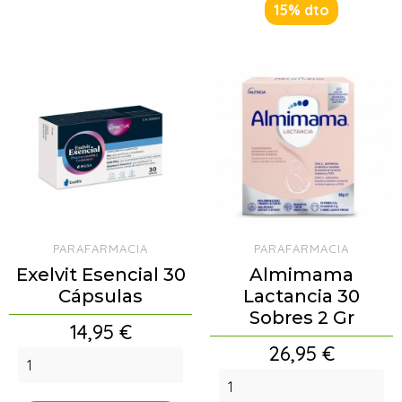
15% dto
PARAFARMACIA
PARAFARMACIA
Exelvit Esencial 30
Almimama
Cápsulas
Lactancia 30
Sobres 2 Gr
Precio
14,95 €
Precio
26,95 €