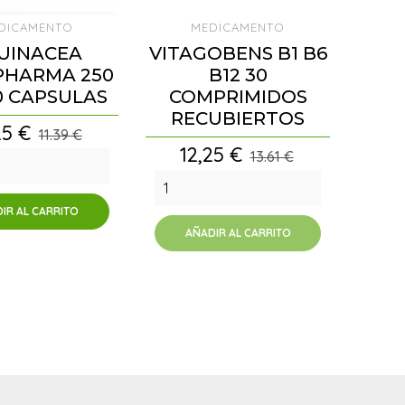
DICAMENTO
MEDICAMENTO
UINACEA
VITAGOBENS B1 B6
PHARMA 250
B12 30
0 CAPSULAS
COMPRIMIDOS
RECUBIERTOS
cio
25 €
11.39 €
Precio
12,25 €
13.61 €
IR AL CARRITO
AÑADIR AL CARRITO