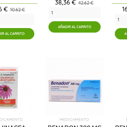
Precio
38,36 €
42.62 €
cio
P
6 €
1
10.62 €
AÑADIR AL CARRITO
IR AL CARRITO
A
DICAMENTO
MEDICAMENTO