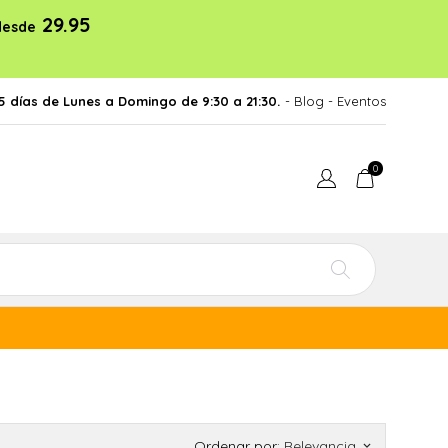
29.95
desde
5 días de Lunes a Domingo de 9:30 a 21:30.
- Blog
-
Eventos
0
Ordenar por:
Relevancia
keyboard_arrow_down