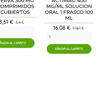
ERVA 300 MG
ACTIMAG 400
COMPRIMIDOS
MG/ML SOLUCION
ECUBIERTOS
ORAL 1 FRASCO 100
ML
Precio
3,51 €
3.9 €
Precio
16,08 €
17.87 €
ÑADIR AL CARRITO
AÑADIR AL CARRITO