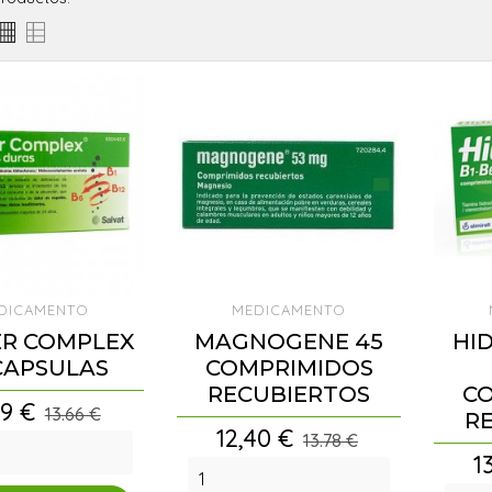
DICAMENTO
MEDICAMENTO
ER COMPLEX
MAGNOGENE 45
HID
CAPSULAS
COMPRIMIDOS
RECUBIERTOS
C
cio
29 €
13.66 €
R
Precio
12,40 €
13.78 €
Pr
1