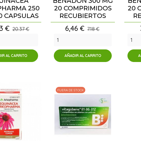
UINACEA
BENADON 300 MG
BEN
PHARMA 250
20 COMPRIMIDOS
20 
0 CAPSULAS
RECUBIERTOS
R
io
Precio
33 €
6,46 €
20.37 €
7.18 €
IR AL CARRITO
AÑADIR AL CARRITO
A
FUERA DE STOCK