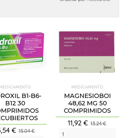
MEDICAMENTO
MEDICAMENTO
ROXIL B1-B6-
MAGNESIOBOI
B12 30
48,62 MG 50
OMPRIMIDOS
COMPRIMIDOS
ECUBIERTOS
Precio
11,92 €
13.24 €
ecio
3,54 €
15.04 €