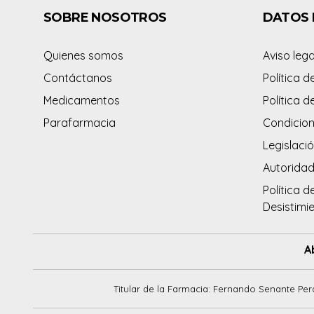
SOBRE NOSOTROS
DATOS 
Quienes somos
Aviso lega
Contáctanos
Política d
Medicamentos
Política d
Parafarmacia
Condicion
Legislació
Autorida
Política d
Desistimi
A
Titular de la Farmacia: Fernando Senante Per