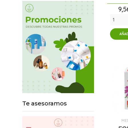
Pre
9,5
AÑAD
Te asesoramos
ME