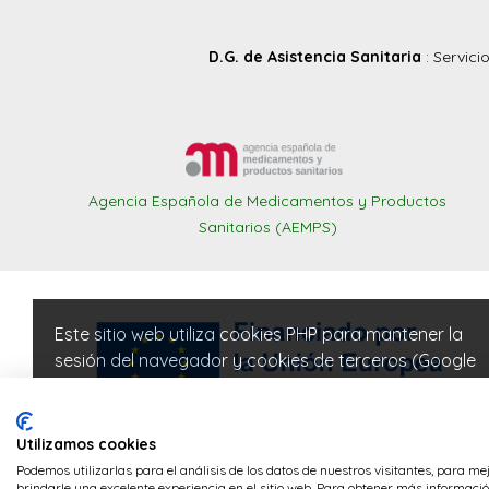
D.G. de Asistencia Sanitaria
: Servici
Agencia Española de Medicamentos y Productos
Sanitarios (AEMPS)
Este sitio web utiliza cookies PHP para mantener la
sesión del navegador y cookies de terceros (Google
Analytics) para realizar tareas de analítica de visitas.
POLÍTICA DE COOKIES
Utilizamos cookies
POLÍTICA DE PRIVACIDAD
ACEPTAR
done
Podemos utilizarlas para el análisis de los datos de nuestros visitantes, para m
brindarle una excelente experiencia en el sitio web. Para obtener más información