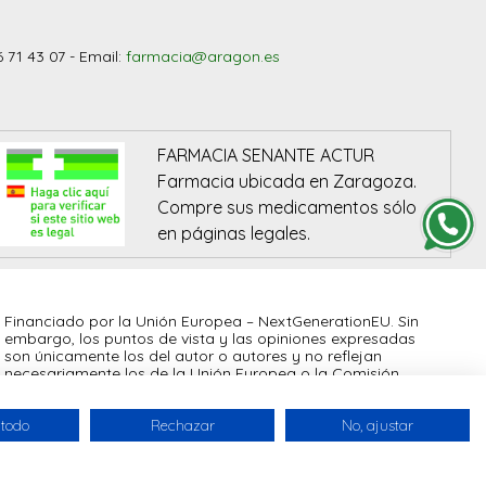
6 71 43 07 - Email:
farmacia@aragon.es
FARMACIA SENANTE ACTUR
Farmacia ubicada en Zaragoza.
Compre sus medicamentos sólo
en páginas legales.
Financiado por la Unión Europea – NextGenerationEU. Sin
embargo, los puntos de vista y las opiniones expresadas
son únicamente los del autor o autores y no reflejan
necesariamente los de la Unión Europea o la Comisión
Europea. Ni la Unión Europea ni la Comisión Europea
pueden ser consideradas responsables de las mismas
 todo
Rechazar
No, ajustar