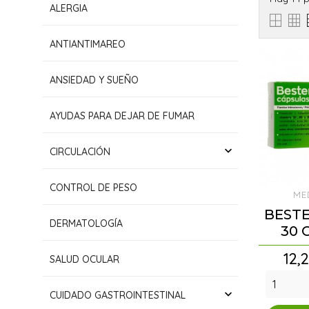
ALERGIA
ANTIANTIMAREO
ANSIEDAD Y SUEÑO
AYUDAS PARA DEJAR DE FUMAR
keyboard_arrow_down
CIRCULACIÓN
CONTROL DE PESO
ME
BEST
DERMATOLOGÍA
30 
Pre
12,
SALUD OCULAR
keyboard_arrow_down
CUIDADO GASTROINTESTINAL