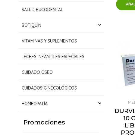
AÑAD
SALUD BUCODENTAL
keyboard_arrow_down
BOTIQUÍN
VITAMINAS Y SUPLEMENTOS
LECHES INFANTILES ESPECIALES
CUIDADO ÓSEO
CUIDADOS GINECOLÓGICOS
ME
keyboard_arrow_down
HOMEOPATÍA
DURVI
10 
Promociones
LI
PRO