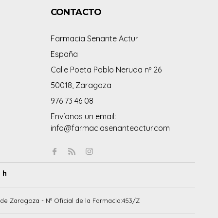
CONTACTO
Farmacia Senante Actur
España
Calle Poeta Pablo Neruda nº 26
50018, Zaragoza
976 73 46 08
Envíanos un email:
info@farmaciasenanteactur.com
 h
de Zaragoza - Nº Oficial de la Farmacia:453/Z