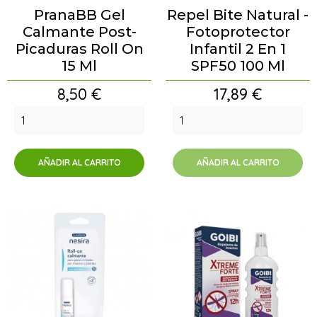
PranaBB Gel
Repel Bite Natural -
Calmante Post-
Fotoprotector
Picaduras Roll On
Infantil 2 En 1
15 Ml
SPF50 100 Ml
Precio
Precio
8,50 €
17,89 €
AÑADIR AL CARRITO
AÑADIR AL CARRITO