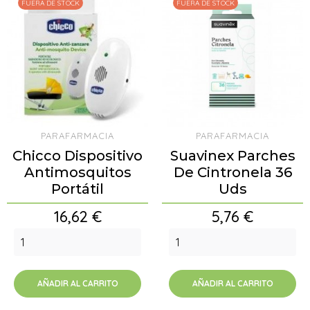
FUERA DE STOCK
FUERA DE STOCK
PARAFARMACIA
PARAFARMACIA
Chicco Dispositivo
Suavinex Parches
Antimosquitos
De Cintronela 36
Portátil
Uds
Precio
Precio
16,62 €
5,76 €
AÑADIR AL CARRITO
AÑADIR AL CARRITO