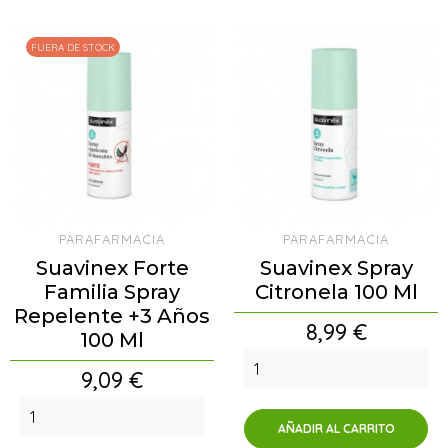
FUERA DE STOCK
PARAFARMACIA
PARAFARMACIA
Suavinex Forte
Suavinex Spray
Familia Spray
Citronela 100 Ml
Repelente +3 Años
Precio
8,99 €
100 Ml
Precio
9,09 €
AÑADIR AL CARRITO