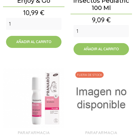
Enjoy & Go
Insectos Pediatric
100 Ml
Precio
10,99 €
Precio
9,09 €
AÑADIR AL CARRITO
AÑADIR AL CARRITO
FUERA DE STOCK
PARAFARMACIA
PARAFARMACIA