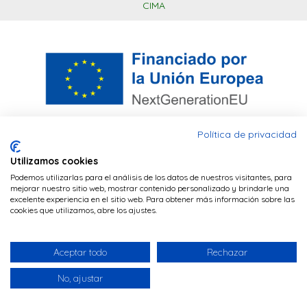
CIMA
Política de privacidad
Utilizamos cookies
Este sitio web utiliza cookies PHP para
Financiado por la Unión Europea – NextGenerationEU. Sin
Podemos utilizarlas para el análisis de los datos de nuestros visitantes, para
mantener la sesión del navegador y cookies
embargo, los puntos de vista y las opiniones expresadas son
mejorar nuestro sitio web, mostrar contenido personalizado y brindarle una
únicamente los del autor o autores y no reflejan
excelente experiencia en el sitio web. Para obtener más información sobre las
de terceros (Google Analytics) para realizar
necesariamente los de la Unión Europea o la Comisión
cookies que utilizamos, abre los ajustes.
tareas de analítica de visitas.
POLÍTICA DE
Europea. Ni la Unión Europea ni la Comisión Europea pueden
ser consideradas responsables de las mismas
COOKIES
Aceptar todo
Rechazar
POLÍTICA DE PRIVACIDAD
ACEPTAR
done
No, ajustar
© 2026 - Farmacia Senante Actur