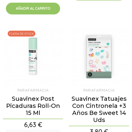
AÑADIR AL CARRITO
FUERA DE STOCK
PARAFARMACIA
PARAFARMACIA
Suavinex Post
Suavinex Tatuajes
Picaduras Roll-On
Con Cintronela +3
15 Ml
Años Be Sweet 14
Uds
Precio
6,63 €
Precio
3,80 €