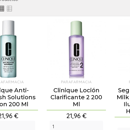
RAFARMACIA
PARAFARMACIA
ique Anti-
Clinique Loción
Seg
sh Solutions
Clarificante 2 200
Milk
ion 200 Ml
Ml
Il
H
Precio
Precio
21,96 €
21,96 €