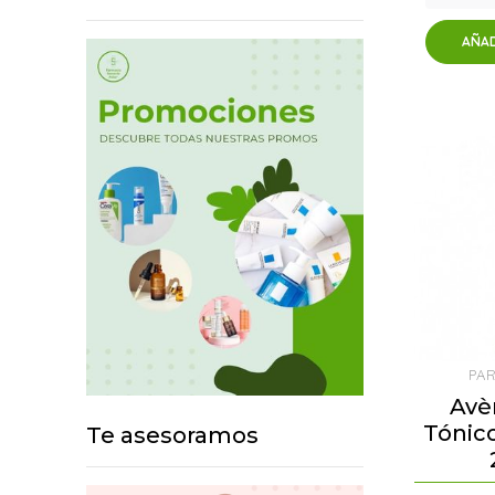
AÑAD
PA
Avè
Tónic
Te asesoramos