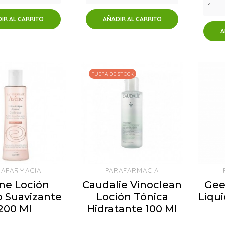
IR AL CARRITO
AÑADIR AL CARRITO
A
FUERA DE STOCK
RAFARMACIA
PARAFARMACIA
ne Loción
Caudalie Vinoclean
Gee
o Suavizante
Loción Tónica
Liqui
200 Ml
Hidratante 100 Ml