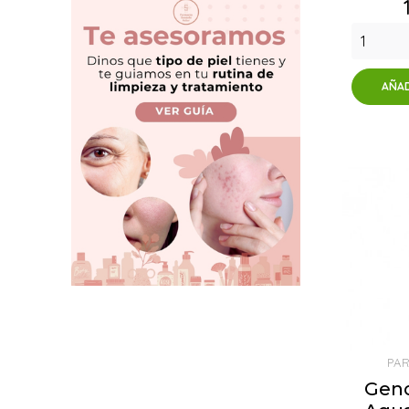
AÑAD
PA
Geno