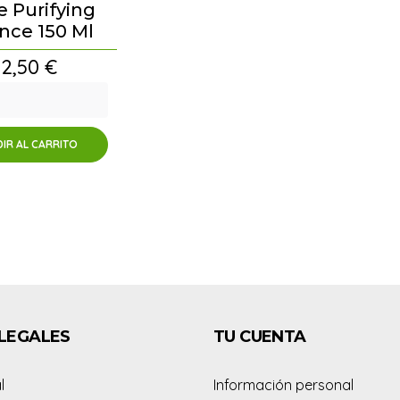
e Purifying
nce 150 Ml
Precio
12,50 €
IR AL CARRITO
LEGALES
TU CUENTA
l
Información personal