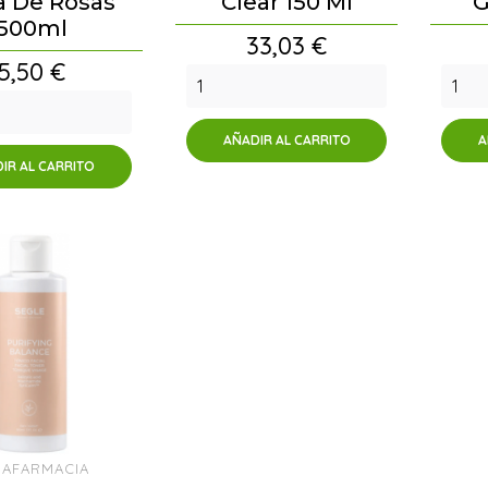
 De Rosas
Clear 150 Ml
G
500ml
Precio
33,03 €
Precio
5,50 €
AÑADIR AL CARRITO
A
IR AL CARRITO
RAFARMACIA