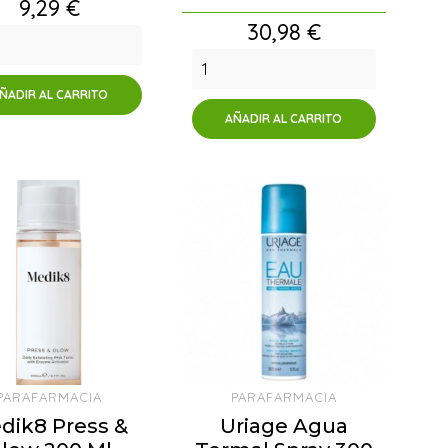
Precio
9,29 €
Precio
30,98 €
ÑADIR AL CARRITO
AÑADIR AL CARRITO
PARAFARMACIA
PARAFARMACIA
dik8 Press &
Uriage Agua