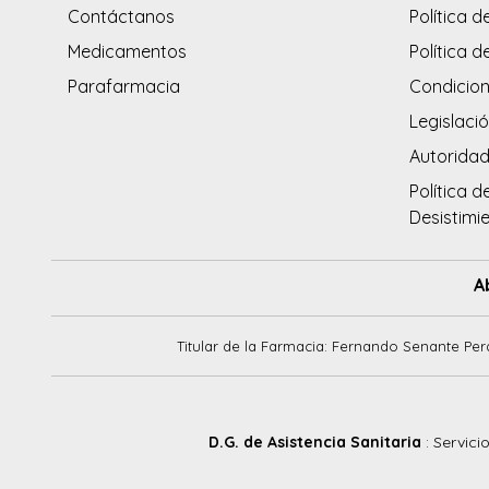
Contáctanos
Política d
Medicamentos
Política d
Parafarmacia
Condicion
Legislació
Autorida
Política d
Desistimi
A
Titular de la Farmacia: Fernando Senante Per
D.G. de Asistencia Sanitaria
: Servici