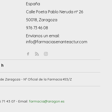
España
Calle Poeta Pablo Neruda nº 26
50018, Zaragoza
976 73 46 08
Envíanos un email:
info@farmaciasenanteactur.com
 h
de Zaragoza - Nº Oficial de la Farmacia:453/Z
6 71 43 07 - Email:
farmacia@aragon.es