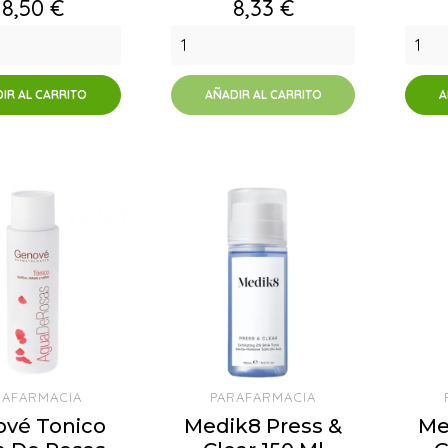
Precio
Precio
18,50 €
8,33 €
IR AL CARRITO
AÑADIR AL CARRITO
A
RAFARMACIA
PARAFARMACIA
vé Tonico
Medik8 Press &
Me