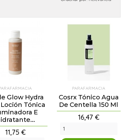
PARAFARMACIA
PARAFARMACIA
le Glow Hydra
Cosrx Tónico Agua
 Loción Tónica
De Centella 150 Ml
uminadora E
Precio
16,47 €
idratante...
Precio
11,75 €