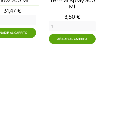
low 200 Ml
Termal Spray 300
Ml
Precio
31,47 €
Precio
8,50 €
ÑADIR AL CARRITO
AÑADIR AL CARRITO