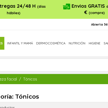
tregas 24/48 H
Envios GRATIS
(días
€
(compra)
hábiles)
Abierta 36
ES
INFANTIL Y MAMÁ
DERMOCOSMÉTICA
NUTRICIÓN
HIGIENE
SA
eza facial
Tónicos
oría: Tónicos
roductos.