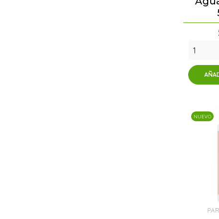
Agua
AÑAD
NUEVO
PA