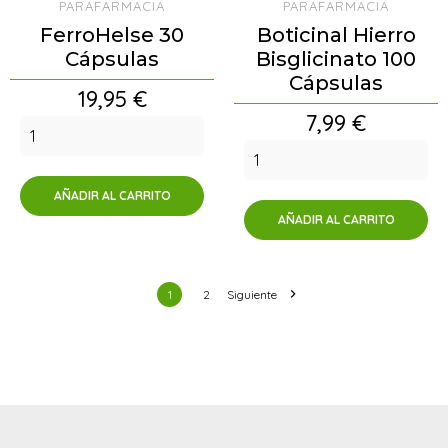
PARAFARMACIA
PARAFARMACIA
FerroHelse 30
Boticinal Hierro
Cápsulas
Bisglicinato 100
Cápsulas
Precio
19,95 €
Precio
7,99 €
AÑADIR AL CARRITO
AÑADIR AL CARRITO

1
2
Siguiente