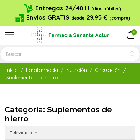
Entregas 24/48 H
(días hábiles)
Envios GRATIS
29.95 €
desde
(compra)
0
Inicio
Parafarmacia
Nutrición
Circulación
Suplementos de hierro
Categoría: Suplementos de
hierro
Relevancia
keyboard_arrow_down