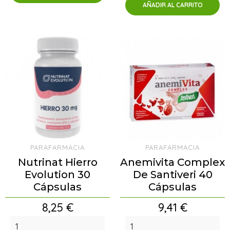
AÑADIR AL CARRITO
PARAFARMACIA
PARAFARMACIA
Nutrinat Hierro
Anemivita Complex
Evolution 30
De Santiveri 40
Cápsulas
Cápsulas
Precio
Precio
8,25 €
9,41 €