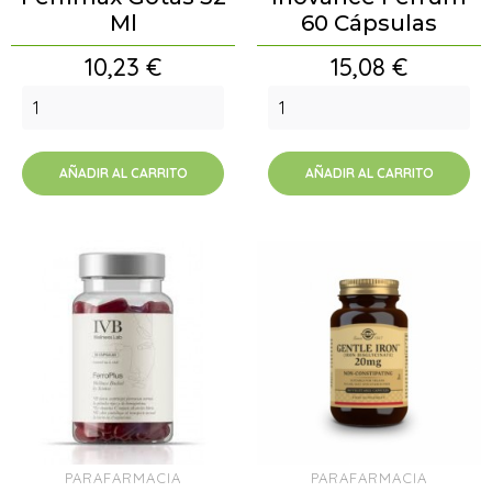
Ml
60 Cápsulas
Precio
Precio
10,23 €
15,08 €
AÑADIR AL CARRITO
AÑADIR AL CARRITO
PARAFARMACIA
PARAFARMACIA