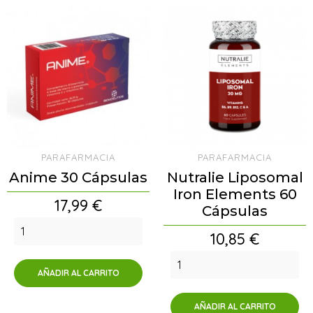
PARAFARMACIA
PARAFARMACIA
Anime 30 Cápsulas
Nutralie Liposomal
Iron Elements 60
Precio
17,99 €
Cápsulas
Precio
10,85 €
AÑADIR AL CARRITO
AÑADIR AL CARRITO