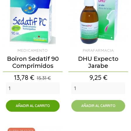
MEDICAMENTO
PARAFARMACIA
Boiron Sedatif 90
DHU Expecto
Comprimidos
Jarabe
Precio
Precio
13,78 €
9,25 €
15.31 €
AÑADIR AL CARRITO
AÑADIR AL CARRITO
FUERA DE STOCK