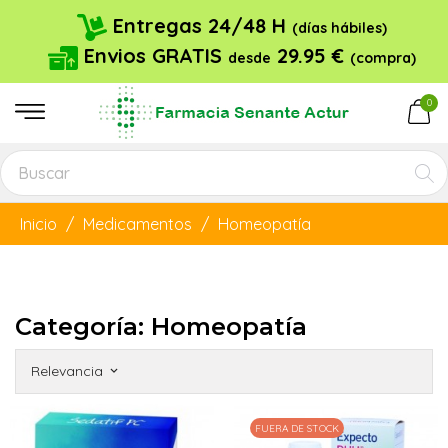
Entregas 24/48 H
(días hábiles)
Envios GRATIS
29.95 €
desde
(compra)
0
Inicio
Medicamentos
Homeopatía
Categoría: Homeopatía
Relevancia
keyboard_arrow_down
FUERA DE STOCK