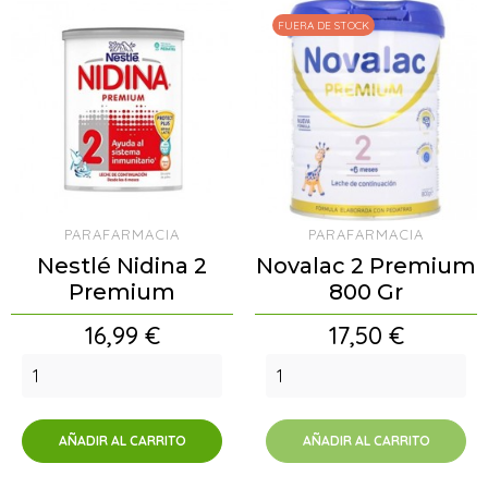
FUERA DE STOCK
PARAFARMACIA
PARAFARMACIA
Nestlé Nidina 2
Novalac 2 Premium
Premium
800 Gr
Precio
Precio
16,99 €
17,50 €
AÑADIR AL CARRITO
AÑADIR AL CARRITO