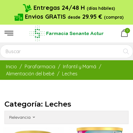
Entregas 24/48 H
(días hábiles)
Envios GRATIS
29.95 €
desde
(compra)
0
Inicio
Parafarmacia
Infantil y Mamá
Alimentación del bebé
Leches
Categoría: Leches
Relevancia
keyboard_arrow_down