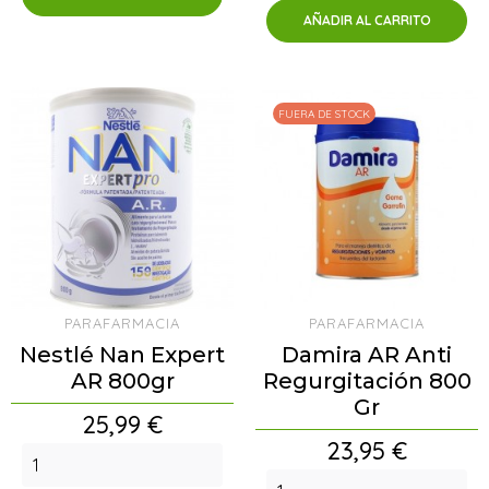
AÑADIR AL CARRITO
FUERA DE STOCK
PARAFARMACIA
PARAFARMACIA
Nestlé Nan Expert
Damira AR Anti
AR 800gr
Regurgitación 800
Gr
Precio
25,99 €
Precio
23,95 €