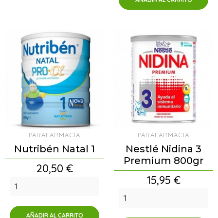
PARAFARMACIA
PARAFARMACIA
Nutribén Natal 1
Nestlé Nidina 3
Premium 800gr
Precio
20,50 €
Precio
15,95 €
AÑADIR AL CARRITO