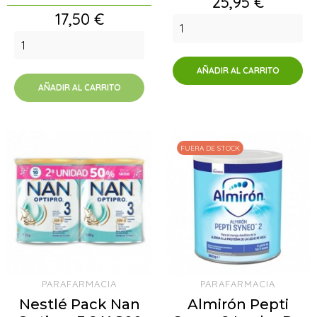
Precio
25,95 €
Precio
17,50 €
AÑADIR AL CARRITO
AÑADIR AL CARRITO
FUERA DE STOCK
PARAFARMACIA
PARAFARMACIA
Nestlé Pack Nan
Almirón Pepti