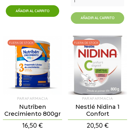
AÑADIR AL CARRITO
AÑADIR AL CARRITO
FUERA DE STOCK
FUERA DE STOCK
PARAFARMACIA
PARAFARMACIA
Nutriben
Nestlé Nidina 1
Crecimiento 800gr
Confort
Precio
Precio
16,50 €
20,50 €