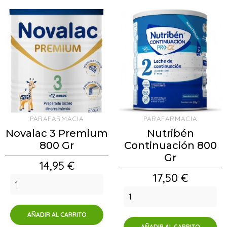
PARAFARMACIA
PARAFARMACIA
Novalac 3 Premium
Nutribén
800 Gr
Continuación 800
Gr
Precio
14,95 €
Precio
17,50 €
AÑADIR AL CARRITO
AÑADIR AL CARRITO