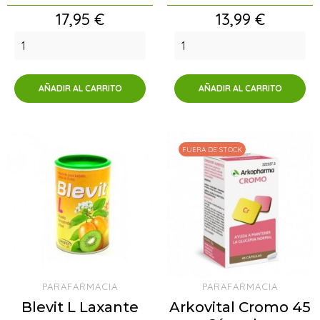
Precio
Precio
17,95 €
13,99 €
AÑADIR AL CARRITO
AÑADIR AL CARRITO
FUERA DE STOCK
PARAFARMACIA
PARAFARMACIA
Blevit L Laxante
Arkovital Cromo 45