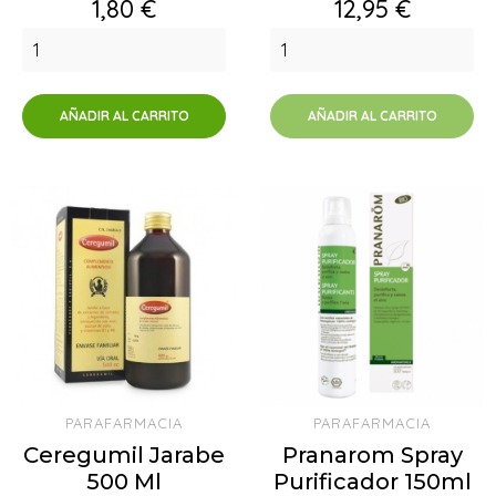
Precio
Precio
1,80 €
12,95 €
AÑADIR AL CARRITO
AÑADIR AL CARRITO
PARAFARMACIA
PARAFARMACIA
Ceregumil Jarabe
Pranarom Spray
500 Ml
Purificador 150ml