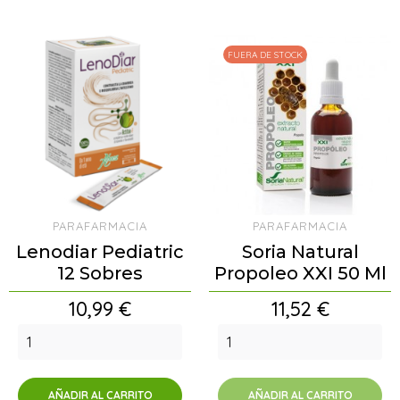
FUERA DE STOCK
PARAFARMACIA
PARAFARMACIA
Lenodiar Pediatric
Soria Natural
12 Sobres
Propoleo XXI 50 Ml
Precio
Precio
10,99 €
11,52 €
AÑADIR AL CARRITO
AÑADIR AL CARRITO