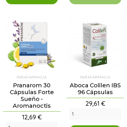
PARAFARMACIA
PARAFARMACIA
Pranarom 30
Aboca Colilen IBS
Cápsulas Forte
96 Cápsulas
Sueño -
Precio
29,61 €
Aromanoctis
Precio
12,69 €