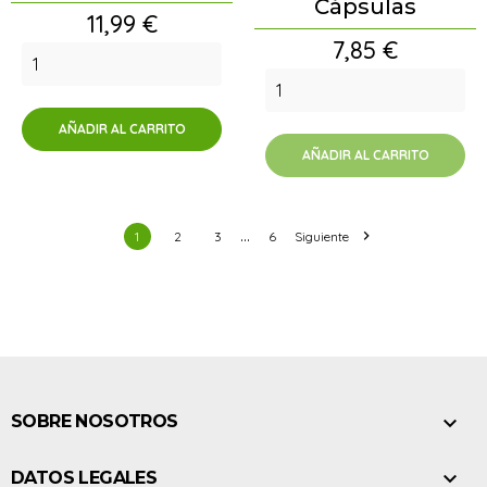
Cápsulas
Precio
11,99 €
Precio
7,85 €
AÑADIR AL CARRITO
AÑADIR AL CARRITO
…

1
2
3
6
Siguiente

SOBRE NOSOTROS

DATOS LEGALES