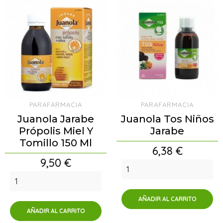
PARAFARMACIA
PARAFARMACIA
Juanola Jarabe
Juanola Tos Niños
Própolis Miel Y
Jarabe
Tomillo 150 Ml
Precio
6,38 €
Precio
9,50 €
AÑADIR AL CARRITO
AÑADIR AL CARRITO