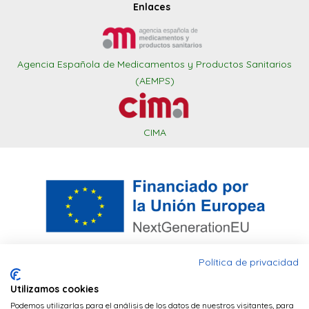
Enlaces
Agencia Española de Medicamentos y Productos Sanitarios
(AEMPS)
CIMA
Política de privacidad
Utilizamos cookies
Este sitio web utiliza cookies PHP para
Financiado por la Unión Europea – NextGenerationEU. Sin
Podemos utilizarlas para el análisis de los datos de nuestros visitantes, para