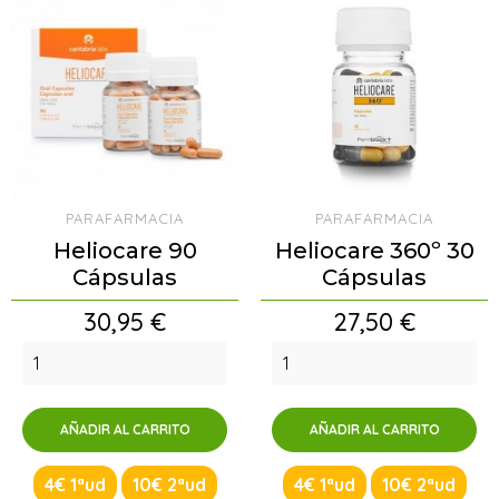
PARAFARMACIA
PARAFARMACIA
Heliocare 90
Heliocare 360º 30
Cápsulas
Cápsulas
Precio
Precio
30,95 €
27,50 €
AÑADIR AL CARRITO
AÑADIR AL CARRITO
4€ 1ªud
10€ 2ªud
4€ 1ªud
10€ 2ªud