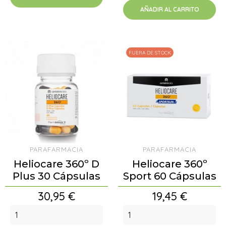
AÑADIR AL CARRITO
FUERA DE STOCK
PARAFARMACIA
PARAFARMACIA
Heliocare 360º D
Heliocare 360º
Plus 30 Cápsulas
Sport 60 Cápsulas
Precio
Precio
30,95 €
19,45 €