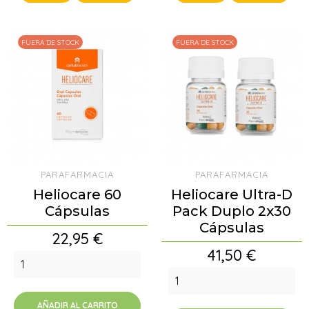
FUERA DE STOCK
FUERA DE STOCK
PARAFARMACIA
PARAFARMACIA
Heliocare 60
Heliocare Ultra-D
Cápsulas
Pack Duplo 2x30
Cápsulas
Precio
22,95 €
Precio
41,50 €
AÑADIR AL CARRITO