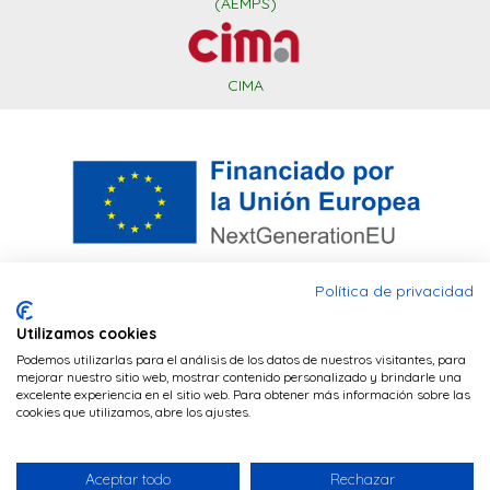
(AEMPS)
CIMA
Política de privacidad
Utilizamos cookies
Este sitio web utiliza cookies PHP para
Financiado por la Unión Europea – NextGenerationEU. Sin
Podemos utilizarlas para el análisis de los datos de nuestros visitantes, para
mantener la sesión del navegador y cookies
embargo, los puntos de vista y las opiniones expresadas son
mejorar nuestro sitio web, mostrar contenido personalizado y brindarle una
únicamente los del autor o autores y no reflejan
excelente experiencia en el sitio web. Para obtener más información sobre las
de terceros (Google Analytics) para realizar
necesariamente los de la Unión Europea o la Comisión
cookies que utilizamos, abre los ajustes.
tareas de analítica de visitas.
POLÍTICA DE
Europea. Ni la Unión Europea ni la Comisión Europea pueden
ser consideradas responsables de las mismas
COOKIES
Aceptar todo
Rechazar