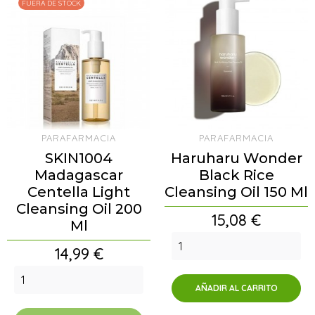
FUERA DE STOCK
PARAFARMACIA
PARAFARMACIA
SKIN1004
Haruharu Wonder
Madagascar
Black Rice
Centella Light
Cleansing Oil 150 Ml
Cleansing Oil 200
Precio
15,08 €
Ml
Precio
14,99 €
AÑADIR AL CARRITO