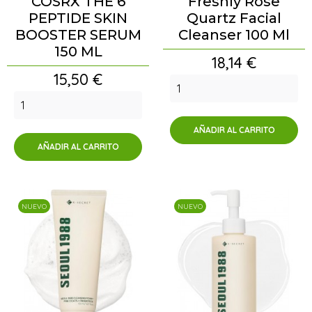
COSRX THE 6
Freshly Rose
PEPTIDE SKIN
Quartz Facial
BOOSTER SERUM
Cleanser 100 Ml
150 ML
Precio
18,14 €
Precio
15,50 €
AÑADIR AL CARRITO
AÑADIR AL CARRITO
NUEVO
NUEVO