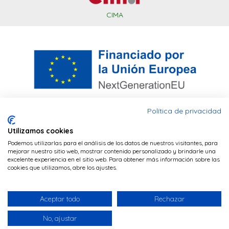
CIMA
Política de privacidad
Utilizamos cookies
Este sitio web utiliza cookies PHP para
Financiado por la Unión Europea – NextGenerationEU. Sin
Podemos utilizarlas para el análisis de los datos de nuestros visitantes, para
mantener la sesión del navegador y cookies
embargo, los puntos de vista y las opiniones expresadas son
mejorar nuestro sitio web, mostrar contenido personalizado y brindarle una
únicamente los del autor o autores y no reflejan
excelente experiencia en el sitio web. Para obtener más información sobre las
de terceros (Google Analytics) para realizar
necesariamente los de la Unión Europea o la Comisión
cookies que utilizamos, abre los ajustes.
tareas de analítica de visitas.
POLÍTICA DE
Europea. Ni la Unión Europea ni la Comisión Europea pueden
ser consideradas responsables de las mismas
COOKIES
Aceptar todo
Rechazar
POLÍTICA DE PRIVACIDAD
ACEPTAR
done
No, ajustar
© 2026 - Farmacia Senante Actur