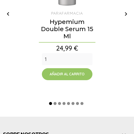


PARAFARMACIA
Hypemium
Double Serum 15
Ml
Precio
24,99 €
AÑADIR AL CARRITO