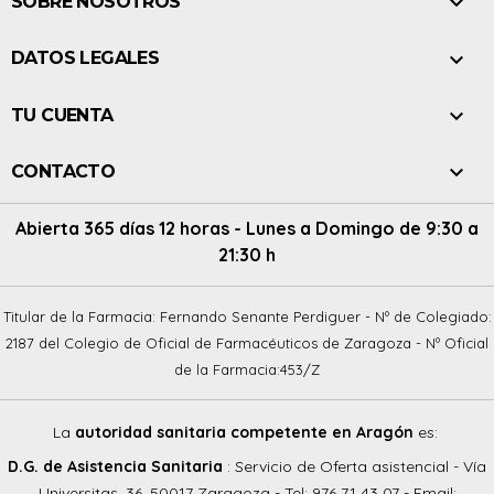

SOBRE NOSOTROS

DATOS LEGALES

TU CUENTA

CONTACTO
Abierta 365 días 12 horas - Lunes a Domingo de 9:30 a
21:30 h
Titular de la Farmacia: Fernando Senante Perdiguer - Nº de Colegiado:
2187 del Colegio de Oficial de Farmacéuticos de Zaragoza - Nº Oficial
de la Farmacia:453/Z
La
autoridad sanitaria competente en Aragón
es:
D.G. de Asistencia Sanitaria
: Servicio de Oferta asistencial - Vía
Universitas, 36, 50017 Zaragoza - Tel: 976 71 43 07 - Email: