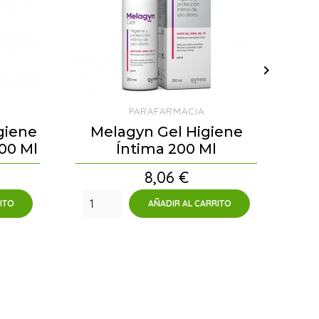

PARAFARMACIA
giene
Melagyn Gel Higiene
00 Ml
Íntima 200 Ml
P
Precio
8,06 €
ITO
AÑADIR AL CARRITO