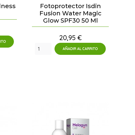
dness
Fotoprotector Isdin
Fusion Water Magic
Glow SPF30 50 Ml
Precio
20,95 €
ITO
AÑADIR AL CARRITO