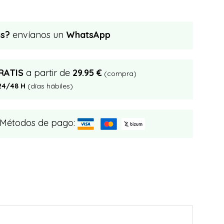
as?
envíanos un
WhatsApp
RATIS
a partir de
29.95 €
(compra)
24/48 H
(días hábiles)
 Métodos de pago: