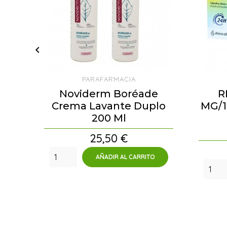

PARAFARMACIA
Noviderm Boréade
R
Crema Lavante Duplo
MG/1
200 Ml
Precio
25,50 €
AÑADIR AL CARRITO