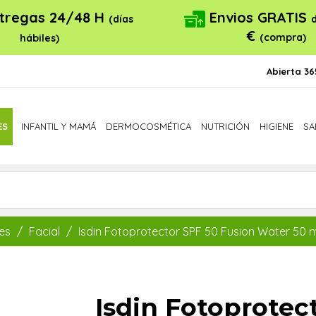
tregas 24/48 H
Envios GRATIS
(días
€
(compra)
hábiles)
Abierta 36
ES
INFANTIL Y MAMÁ
DERMOCOSMÉTICA
NUTRICIÓN
HIGIENE
SA
es
Facial
Isdin Fotoprotector SPF 50 Fusion Water 50 m
Isdin Fotoprotec