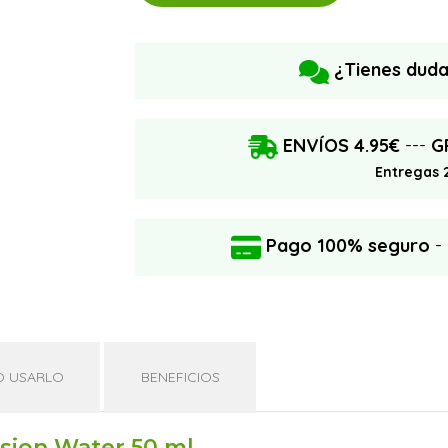
¿Tienes dud
ENVÍOS 4.95€
---
G
Entregas 
Pago 100% seguro
-
 USARLO
BENEFICIOS
usion Water 50 ml