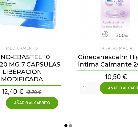
MEDICAMENTO
PARAFARMACIA
INO-EBASTEL 10
Ginecanescalm Hi
20 MG 7 CAPSULAS
Íntima Calmante 2
LIBERACION
Precio
10,50 €
MODIFICADA
AÑADIR AL CARR
Precio
12,40 €
13.78 €
AÑADIR AL CARRITO