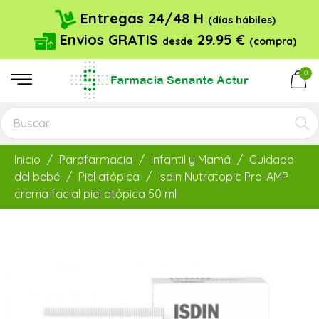
Entregas 24/48 H
(días hábiles)
Envios GRATIS
29.95 €
desde
(compra)
0
Inicio
Parafarmacia
Infantil y Mamá
Cuidado
del bebé
Piel atópica
Isdin Nutratopic Pro-AMP
crema facial piel atópica 50 ml