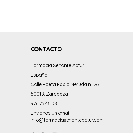
CONTACTO
Farmacia Senante Actur
España
Calle Poeta Pablo Neruda nº 26
50018, Zaragoza
976 73 46 08
Envíanos un email:
info@farmaciasenanteactur.com