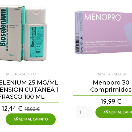
MEDICAMENTO
PARAFARMACIA
ELENIUM 25 MG/ML
Menopro 30
ENSION CUTANEA 1
Comprimidos
FRASCO 100 ML
Precio
19,99 €
Precio
12,44 €
13.82 €
AÑADIR AL CARR
AÑADIR AL CARRITO