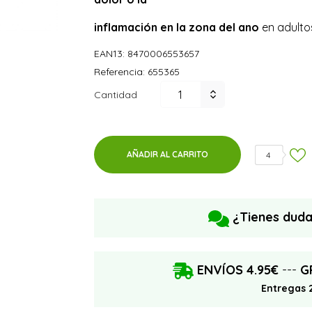
inflamación en la zona del ano
en adulto
EAN13:
8470006553657
Referencia:
655365
Cantidad
AÑADIR AL CARRITO
4
¿Tienes dud
ENVÍOS 4.95€
---
G
Entregas 