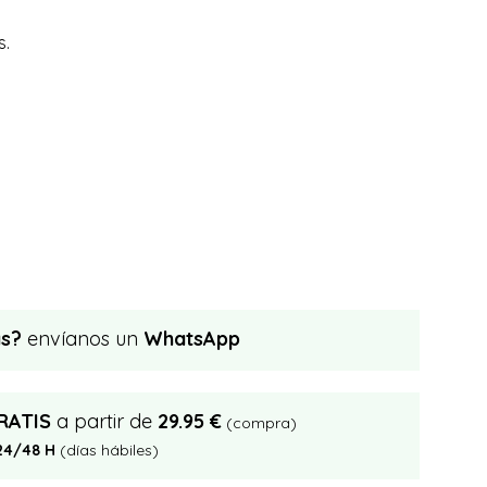
s.
as?
envíanos un
WhatsApp
RATIS
a partir de
29.95 €
(compra)
24/48 H
(días hábiles)