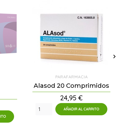

PARAFARMACIA
Alasod 20 Comprimidos
HI
Precio
24,95 €
AÑADIR AL CARRITO
ITO