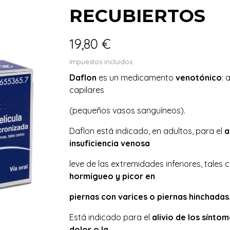
RECUBIERTOS
19,80 €
Impuestos incluidos
Daflon
es un medicamento
venotónico
: 
capilares
(pequeños vasos sanguíneos).
Daflon está indicado, en adultos, para el
a
insuficiencia venosa
leve de las extremidades inferiores, tales
hormigueo y picor en
piernas con varices o piernas hinchadas
Está indicado para el
alivio de los sínt
dolor o la