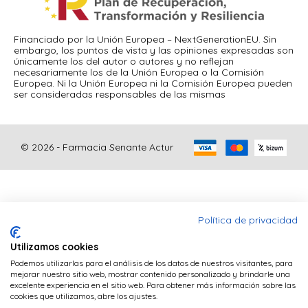
Financiado por la Unión Europea – NextGenerationEU. Sin
embargo, los puntos de vista y las opiniones expresadas son
únicamente los del autor o autores y no reflejan
necesariamente los de la Unión Europea o la Comisión
Europea. Ni la Unión Europea ni la Comisión Europea pueden
ser consideradas responsables de las mismas
© 2026 - Farmacia Senante Actur
Política de privacidad
Utilizamos cookies
Podemos utilizarlas para el análisis de los datos de nuestros visitantes, para
Este sitio web utiliza cookies PHP para mantener la
mejorar nuestro sitio web, mostrar contenido personalizado y brindarle una
excelente experiencia en el sitio web. Para obtener más información sobre las
sesión del navegador y cookies de terceros
cookies que utilizamos, abre los ajustes.
(Google Analytics) para realizar tareas de analítica